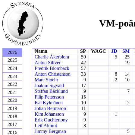
VM-poän
Namn
SP
WAGC
JD
SM
2026
Charlie Åkerblom
50
5
25
2025
Anton Silfver
42
19
2024
Fredrik Blomback
57
Anton Christenson
33
8
14
2023
Marc Stoehr
9
2
10
2022
Joakim Sigvald
17
Staffan Bäcklund
9
7
2021
Filip Pettersson
15
2020
Kai Kylmänen
10
2
2019
Johan Berntsson
11
Kim Johansson
9
1
2018
Erik Ouchterlony
9
2017
Leif Almrot
8
Jimmy Bergman
5
2016