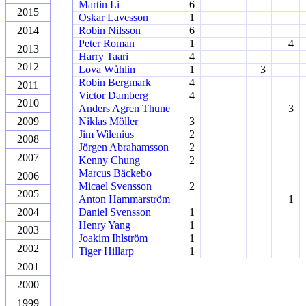
Martin Li
6
2015
Oskar Lavesson
1
2014
Robin Nilsson
6
Peter Roman
1
4
2013
Harry Taari
4
2012
Lova Wåhlin
1
3
Robin Bergmark
4
2011
Victor Damberg
4
2010
Anders Agren Thune
3
2009
Niklas Möller
3
Jim Wilenius
2
2008
Jörgen Abrahamsson
2
2007
Kenny Chung
2
Marcus Bäckebo
2006
Micael Svensson
2
2005
Anton Hammarström
1
2004
Daniel Svensson
1
Henry Yang
1
2003
Joakim Ihlström
1
2002
Tiger Hillarp
1
2001
2000
1999