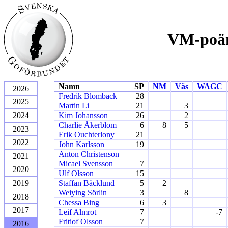
VM-poän
Namn
SP
NM
Väs
WAGC
2026
Fredrik Blomback
28
2025
Martin Li
21
3
2024
Kim Johansson
26
2
Charlie Åkerblom
6
8
5
2023
Erik Ouchterlony
21
2022
John Karlsson
19
Anton Christenson
2021
Micael Svensson
7
2020
Ulf Olsson
15
2019
Staffan Bäcklund
5
2
Weiying Sörlin
3
8
2018
Chessa Bing
6
3
2017
Leif Almrot
7
-7
Fritiof Olsson
7
2016