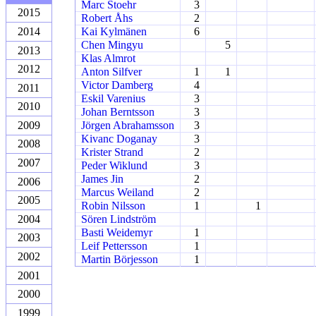
Marc Stoehr
3
2015
Robert Åhs
2
2014
Kai Kylmänen
6
Chen Mingyu
5
2013
Klas Almrot
2012
Anton Silfver
1
1
Victor Damberg
4
2011
Eskil Varenius
3
2010
Johan Berntsson
3
2009
Jörgen Abrahamsson
3
Kivanc Doganay
3
2008
Krister Strand
2
2007
Peder Wiklund
3
James Jin
2
2006
Marcus Weiland
2
2005
Robin Nilsson
1
1
2004
Sören Lindström
Basti Weidemyr
1
2003
Leif Pettersson
1
2002
Martin Börjesson
1
2001
2000
1999